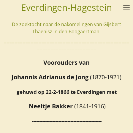
Everdingen-Hagestein
Ga
direct
naar
De zoektocht naar de nakomelingen van Gijsbert
de
Thaenisz in den Boogaertman.
hoofdinhoud
===============================================
======================
Voorouders van
Johannis Adrianus de Jong
(1870-1921)
gehuwd op 22-2-1866 te Everdingen met
Neeltje Bakker
(1841-1916)
-----------------------------------------------